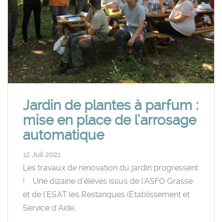
Jardin de plantes à parfum :
mise en place de l’arrosage
automatique
12 Juil 2021
Les travaux de rénovation du jardin progressent
! Une dizaine d’élèves issus de l’ASFO Grasse
et de l’ESAT les Restanques (Établissement et
Service d’Aide…