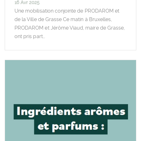
16 Avr 2025
Une mobilisation conjointe de PRODAROM et
de la Ville de Grasse Ce matin à Bruxelles,
PRODAROM et Jérôme Viaud, maire de Grasse,
ont pris part…