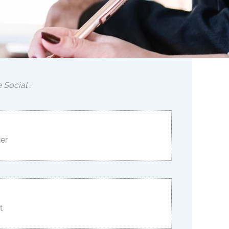
 Social :
ier
t