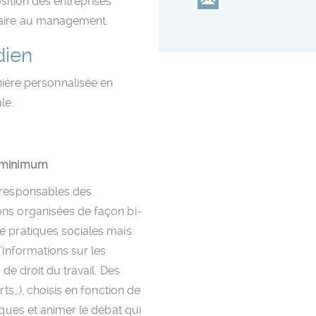
sition des entreprises
taire au management.
dien
re personnalisée en
le.
u minimum
 responsables des
ons organisées de façon bi-
e pratiques sociales mais
’informations sur les
de droit du travail. Des
rts…), choisis en fonction de
iques et animer le débat qui