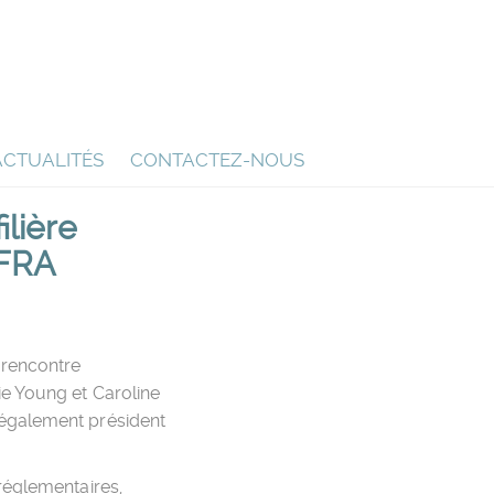
ACTUALITÉS
CONTACTEZ-NOUS
lière
IFRA
 rencontre
ie Young et Caroline
 également président
réglementaires,