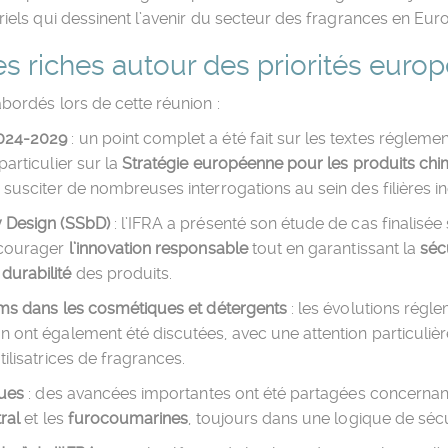
triels qui dessinent l’avenir du secteur des fragrances en Eur
s riches autour des priorités euro
abordés lors de cette réunion :
2024-2029
: un point complet a été fait sur les textes régleme
particulier sur la
Stratégie européenne pour les produits ch
 susciter de nombreuses interrogations au sein des filières in
y Design (SSbD)
: l’IFRA a présenté son étude de cas finalisé
ncourager
l’innovation responsable
tout en garantissant la
séc
a
durabilité
des produits.
fums dans les cosmétiques et détergents
: les évolutions régl
 ont également été discutées, avec une attention particulière
tilisatrices de fragrances.
ques
: des avancées importantes ont été partagées concernant
tral
et les
furocoumarines
, toujours dans une logique de sécu