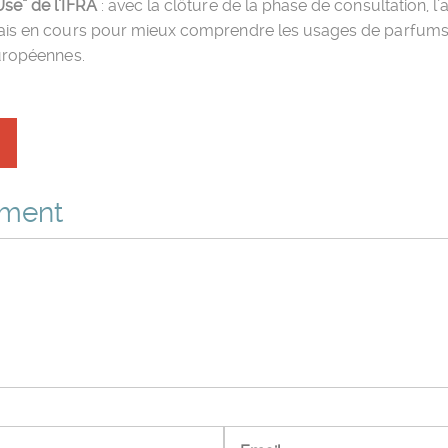
se” de l’IFRA
: avec la clôture de la phase de consultation, 
ais en cours pour mieux comprendre les usages de parfums 
européennes.
mment