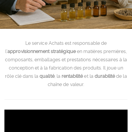
Le service Achats est responsable de
l’
approvisionnement stratégique
en matières premières,
composants, emballages et prestations nécessaires à la
conception et à la fabrication des produits. Il joue un
rôle clé dans la
qualité
, la
rentabilité
et la
durabilité
de la
chaîne de valeur.